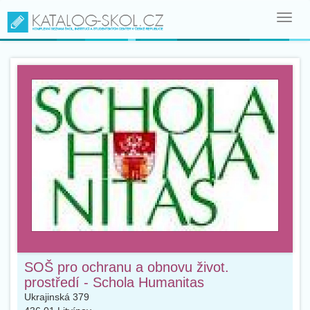
Toggl
navig
SOŠ pro ochranu a obnovu život.
prostředí - Schola Humanitas
Ukrajinská 379